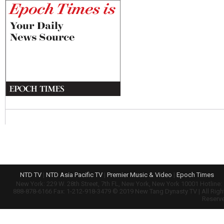
NTD TV
|
NTD Asia Pacific TV
|
Premier Music & Video
|
Epoch Times
New York: 229 W. 28th Street, 7th FL, New York, New York 10001 Hotline: 
888-878-6166 Fax: 1-212-918-3479 © 2019 New Tang Dynasty TV | All Righ
Reserv